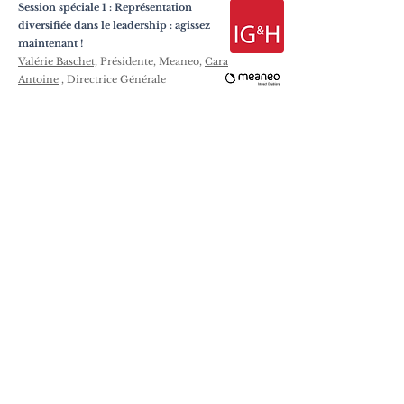
Session spéciale 1 : Représentation
diversifiée dans le leadership : agissez
maintenant !
Valérie Baschet,
Présidente, Meaneo,
Cara
Antoine
, Directrice Générale
Transformation Digitale IG&H
11h25 HAE / 17h25 CEST / 23h25 HKT
Session spéciale 2 : Représentation
diversifiée dans les opportunités de
mobilité mondiale
Silvia Menaguale
, directrice principale |
Services de conseil aux personnes, EY
Italie
11h45 HAE / 17h45 CEST / 23h45 HKT
Session spéciale 3 : Atelier sur les soins
personnels
J
amilya Imankulova
, Entrepreneure en
série, Coach de développement