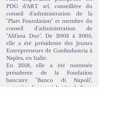
PDG d'ART srl, conseillère du
conseil d'administration de la
"Plart Foundation" et membre du
conseil d'administration de
"Alifana Due". De 2003 à 2005,
elle a été présidente des Jeunes
Entrepreneurs de Confindustria à
Naples, en Italie.
En 2018, elle a été nommée
présidente de la Fondation
bancaire "Banco di Napoli",
première femme à la tête de l'une
des plus anciennes fondations
bancaires au monde.
En 2020, Mme Paliotto a
finalement été nommée
conseillère ACRI, couvrant le rôle
de coordinatrice consultante pour