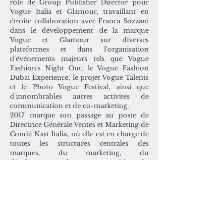
rôle de Group Publisher Director pour
Vogue Italia et Glamour, travaillant en
étroite collaboration avec Franca Sozzani
dans le développement de la marque
Vogue et Glamour sur diverses
plateformes et dans l'organisation
d'événements majeurs tels que Vogue
Fashion's Night Out, le Vogue Fashion
Dubai Experience, le projet Vogue Talents
et le Photo Vogue Festival, ainsi que
d'innombrables autres activités de
communication et de co-marketing.
2017 marque son passage au poste de
Directrice Générale Ventes et Marketing de
Condé Nast Italia, où elle est en charge de
toutes les structures centrales des
marques, du marketing, du
développement de nouveaux métiers, du
réseau commercial et de l'événementiel.
Grâce à sa vision perspicace, d'importants
projets de médias sociaux tels que
Shareable et la Social Talent Agency ont
vu le jour.
En 2019, elle est nommée Chief Marketing