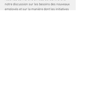
notre discussion sur les besoins des nouveaux 
employés et sur la manière dont les initiatives 
de bien-être pourraient soutenir la mère et la 
famille au travail.
 Pour ce webinaire, nous accueillons Daniela 
Ielo, EY Italia.
 Daniela a près de 13 ans d'expérience dans 
les services de mobilité mondiale.
 Au cours de sa carrière, elle a assisté une 
multinationale dans la gestion de sa stratégie 
de mobilité globale, plus en détail elle fournit 
une assistance dans différent…
Read More >
Share This Event